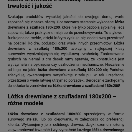
trwałość i jakość
Szukając produktów wysokiej jakości do swojego domu, warto
zapoznać się z naszą ofertą. Dostarczamy starannie wykonane
łóżka
drewniane z szufladą 180x200
, które nie tylko ozdobią sypialnię, lecz
zapewnią także praktyczne miejsce do przechowywania. To stylowe i
funkcjonalne meble, dzięki którym zyskuje się dodatkową przestrzeń
na pościel, kołdrę, poduszki oraz wiele innych przedmiotów.
Łóżka
drewniane z szufladą 180x200
tworzymy z najlepszej klasy
surowców, wyróżniających się wyjątkową trwałością. Zastosowanie
grubych na niemal 3 cm desek ramy sprawia, że konstrukcja jest
wytrzymała na pęknięcia czy uszkodzenia mechaniczne. Niezależnie
od tego, na jakie
łóżka drewniane z szufladą 180x200
się Państwo
zdecydują, gwarantujemy satysfakcję z zakupu. W tak urządzonej
przestrzeni o wiele łatwiej utrzymać porządek. Serdecznie zachęcamy
do składania zamówień na
łóżka drewniane z szufladami 180x200
!
Łóżka drewniane z szufladami 180x200 –
różne modele
Łóżka drewniane z szufladami 180x200
sprzedajemy w formie
surowego stelażu lub po olejowaniu, w zależności od preferencji
klienta. Wykonujemy je z solidnego drewna, dzięki czemu możemy
zagwarantować trwałość i wytrzymałość każdego
łóżka drewnianego