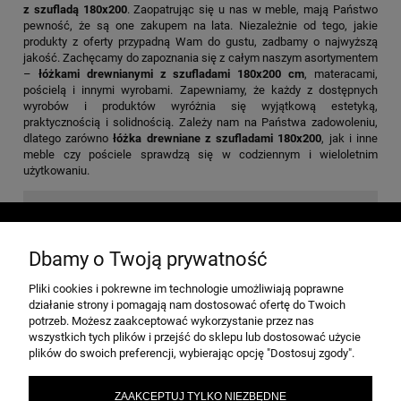
z szufladą 180x200
. Zaopatrując się u nas w meble, mają Państwo
pewność, że są one zakupem na lata. Niezależnie od tego, jakie
produkty z oferty przypadną Wam do gustu, zadbamy o najwyższą
jakość. Zachęcamy do zapoznania się z całym naszym asortymentem
–
łóżkami drewnianymi z szufladami 180x200 cm
, materacami,
pościelą i innymi wyrobami. Zapewniamy, że każdy z dostępnych
wyrobów i produktów wyróżnia się wyjątkową estetyką,
praktycznością i solidnością. Zależy nam na Państwa zadowoleniu,
dlatego zarówno
łóżka drewniane z szufladami 180x200
, jak i inne
meble czy pościele sprawdzą się w codziennym i wieloletnim
użytkowaniu.
POMOC
Dbamy o Twoją prywatność
MOJE KONTO
Pliki cookies i pokrewne im technologie umożliwiają poprawne
działanie strony i pomagają nam dostosować ofertę do Twoich
potrzeb. Możesz zaakceptować wykorzystanie przez nas
wszystkich tych plików i przejść do sklepu lub dostosować użycie
PŁATNOŚCI I DOSTAWA
plików do swoich preferencji, wybierając opcję "Dostosuj zgody".
ZAAKCEPTUJ TYLKO NIEZBĘDNE