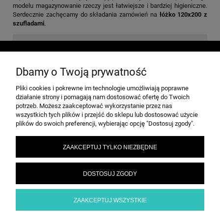
modelu magazynowanie rzeczy jest łatwiejsze i bardziej higieniczne.
Serdecznie zachęcamy do składania zamówień na
łóżko 120x200 z
szufladami
.
POMOC
Dbamy o Twoją prywatność
MOJE KONTO
Pliki cookies i pokrewne im technologie umożliwiają poprawne
działanie strony i pomagają nam dostosować ofertę do Twoich
potrzeb. Możesz zaakceptować wykorzystanie przez nas
wszystkich tych plików i przejść do sklepu lub dostosować użycie
PŁATNOŚCI I DOSTAWA
plików do swoich preferencji, wybierając opcję "Dostosuj zgody".
ZAAKCEPTUJ TYLKO NIEZBĘDNE
INFORMACJE
DOSTOSUJ ZGODY
O NAS
ZAAKCEPTUJ WSZYSTKIE
POKAŻ PEŁNĄ WERSJĘ STRONY