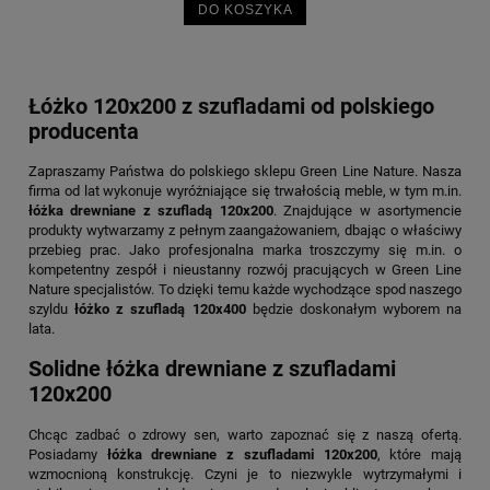
DO KOSZYKA
Łóżko 120x200 z szufladami od polskiego
producenta
Zapraszamy Państwa do polskiego sklepu Green Line Nature. Nasza
firma od lat wykonuje wyróżniające się trwałością meble, w tym m.in.
łóżka drewniane z szufladą 120x200
. Znajdujące w asortymencie
produkty wytwarzamy z pełnym zaangażowaniem, dbając o właściwy
przebieg prac. Jako profesjonalna marka troszczymy się m.in. o
kompetentny zespół i nieustanny rozwój pracujących w Green Line
Nature specjalistów. To dzięki temu każde wychodzące spod naszego
szyldu
łóżko z szufladą 120x400
będzie doskonałym wyborem na
lata.
Solidne łóżka drewniane z szufladami
120x200
Chcąc zadbać o zdrowy sen, warto zapoznać się z naszą ofertą.
Posiadamy
łóżka drewniane z szufladami 120x200
, które mają
wzmocnioną konstrukcję. Czyni je to niezwykle wytrzymałymi i