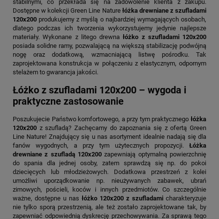
stabilnymi, co przekłada się na zadowolenie klienta z zakupu.
Dostępne w kolekcji Green Line Nature
łóżka drewniane z szufladami
120x200
produkujemy z myślą o najbardziej wymagających osobach,
dlatego podczas ich tworzenia wykorzystujemy jedynie najlepsze
materiały. Wykonane z litego drewna
łóżko z szufladami 120x200
posiada solidne ramy, pozwalającą na większą stabilizację podwójną
nogę oraz dodatkową, wzmacniającą listwę pośrodku. Tak
zaprojektowana konstrukcja w połączeniu z elastycznym, odpornym
stelażem to gwarancja jakości.
Łóżko z szufladami 120x200 – wygoda i
praktyczne zastosowanie
Poszukujecie Państwo komfortowego, a przy tym praktycznego
łóżka
120x200
z szufladą? Zachęcamy do zapoznania się z ofertą Green
Line Nature! Znajdujący się u nas asortyment idealnie nadają się dla
fanów wygodnych, a przy tym użytecznych propozycji.
Łóżka
drewniane z szufladą 120x200
zapewniają optymalną powierzchnię
do spania dla jednej osoby, zatem sprawdzą się np. do pokoi
dziecięcych lub młodzieżowych. Dodatkowa przestrzeń z kolei
umożliwi uporządkowanie np. nieużywanych zabawek, ubrań
zimowych, pościeli, koców i innych przedmiotów. Co szczególnie
ważne, dostępne u nas
łóżko 120x200 z szufladami
charakteryzuje
nie tylko sporą przestrzenią, ale też zostało zaprojektowane tak, by
zapewniać odpowiednią dyskrecję przechowywania. Za sprawą tego