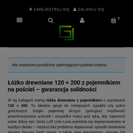
ZAREJESTRUJ SIĘ
ZALOGUJ SIĘ
Nie znaleziono produktów spełniających podane kryteria.
Łóżko drewniane 120 × 200 z pojemnikiem
na pościel – gwarancja solidności
W tej kategorii mamy
łóżka drewniane z pojemnikiem
o wymiarach
120 × 200
. To idealna opcja do mniejszych sypialni czy pokoi
gościnnych. Dzięki pojemnej skrzyni zyskujesz możliwość
przechowywania pościeli i wszystko masz pod ręką, aby zapewnić
sobie dobry sen. Seria Loft Line Luna wyróżnia się dopracowaniem w
każdym detalu – możesz bez problemu dopasować sposób otwierania
skrzyni: boczny bądź prosty, a także jego mechanizm: gazowy lub