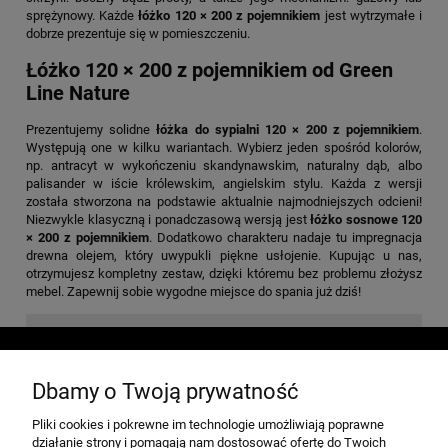
sprężynowy. Każde
łóżko 120 × 200 z pojemnikiem
jest wytrzymałe i
dobrze prezentuje się w pomieszczeniu.
Łóżko 120 × 200 z pojemnikiem od Green
Line Nature
Prezentujemy solidne
łóżka do sypialni 120 × 200 z pojemnikiem
.
Występują one w kilku wariantach. Wybierz jeden spośród kolorów,
np. antracyt w wykończeniu skandynawskim, naturalny dąb, albo
palisander w iście królewskim, angielskim stylu. Każda z wersji
została stworzona na podstawie aktualnie najmodniejszych odcieni!
Niezwykle klasyczną i ponadczasową wersją jest
łóżko sosnowe 120
× 200 z pojemnikiem
. Dodatkowo charakteru nadaje tu impregnacja
drewna olejem, który uwypukli piękne usłojenie. Kupując u nas,
otrzymujesz kompletny zestaw, dzięki któremu bez problemu złożysz
mebel. Zapewnij sobie wygodne miejsce do spania już dziś!
POMOC
Dbamy o Twoją prywatność
MOJE KONTO
Pliki cookies i pokrewne im technologie umożliwiają poprawne
działanie strony i pomagają nam dostosować ofertę do Twoich