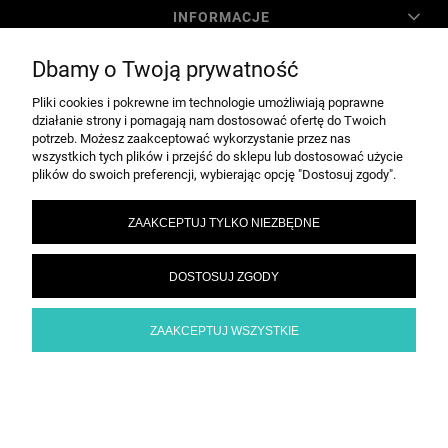
INFORMACJE
Dbamy o Twoją prywatność
O NAS
Pliki cookies i pokrewne im technologie umożliwiają poprawne
działanie strony i pomagają nam dostosować ofertę do Twoich
potrzeb. Możesz zaakceptować wykorzystanie przez nas
POKAŻ PEŁNĄ WERSJĘ STRONY
wszystkich tych plików i przejść do sklepu lub dostosować użycie
plików do swoich preferencji, wybierając opcję "Dostosuj zgody".
Sklep internetowy Shoper.pl
ZAAKCEPTUJ TYLKO NIEZBĘDNE
DOSTOSUJ ZGODY
ZAAKCEPTUJ WSZYSTKIE